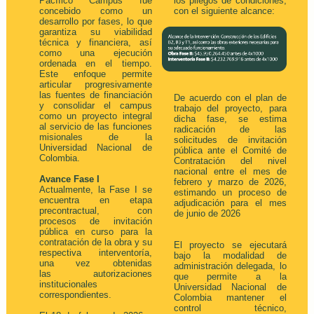
Pacífico Campus fue
los pliegos de condiciones,
concebido como un
con el siguiente alcance:
desarrollo por fases, lo que
garantiza su viabilidad
técnica y financiera, así
como una ejecución
ordenada en el tiempo.
Este enfoque permite
articular progresivamente
las fuentes de financiación
De acuerdo con el plan de
y consolidar el campus
trabajo del proyecto, para
como un proyecto integral
dicha fase, se estima
al servicio de las funciones
radicación de las
misionales de la
solicitudes de invitación
Universidad Nacional de
pública ante el Comité de
Colombia.
Contratación del nivel
nacional entre el mes de
Avance Fase I
febrero y marzo de 2026,
Actualmente, la Fase I se
estimando un proceso de
encuentra en etapa
adjudicación para el mes
precontractual, con
de junio de 2026
procesos de invitación
pública en curso para la
contratación de la obra y su
El proyecto se ejecutará
respectiva interventoría,
bajo la modalidad de
una vez obtenidas
administración delegada, lo
las autorizaciones
que permite a la
institucionales
Universidad Nacional de
correspondientes.
Colombia mantener el
control técnico,