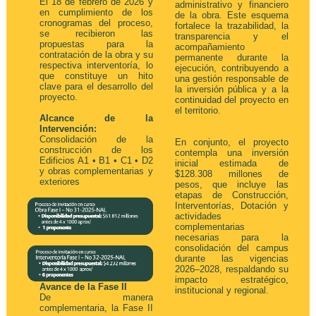
El 18 de febrero de 2026 y
administrativo y financiero
en cumplimiento de los
de la obra. Este esquema
cronogramas del proceso,
fortalece la trazabilidad, la
se recibieron las
transparencia y el
propuestas para la
acompañamiento
contratación de la obra y su
permanente durante la
respectiva interventoría, lo
ejecución, contribuyendo a
que constituye un hito
una gestión responsable de
clave para el desarrollo del
la inversión pública y a la
proyecto.
continuidad del proyecto en
el territorio.
Alcance de la
Intervención:
Consolidación de la
En conjunto, el proyecto
construcción de los
contempla una inversión
Edificios A1 • B1 • C1 • D2
inicial estimada de
y obras complementarias y
$128.308 millones de
exteriores
pesos, que incluye las
etapas de Construcción,
Interventorías, Dotación y
actividades
complementarias
necesarias para la
consolidación del campus
durante las vigencias
2026–2028, respaldando su
impacto estratégico,
Avance de la Fase II
institucional y regional.
De manera
complementaria, la Fase II