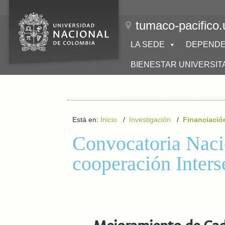
tumaco-pacifico.
LA SEDE
DEPENDE
BIENESTAR UNIVERSIT
Está en:
Inicio
/
Investigación
/
Financiació
Convocatoria Naci
cooperación Inters