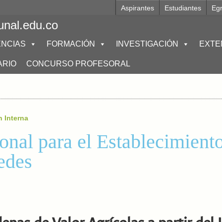
Aspirantes
Estudiantes
Eg
unal.edu.co
NCIAS
FORMACIÓN
INVESTIGACIÓN
EXTE
ARIO
CONCURSO PROFESORAL
n Interna
onal para el Establecimient
edes