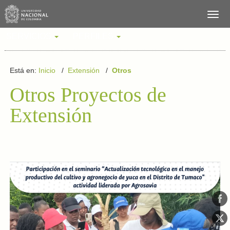
SERVICIOS
PERFILES
Está en:
Inicio
/
Extensión
/
Otros
Otros Proyectos de
Extensión