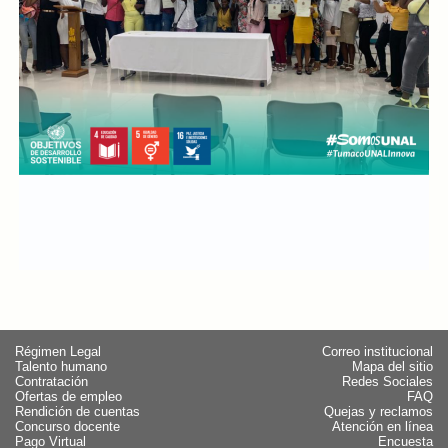
Régimen Legal
Correo institucional
Talento humano
Mapa del sitio
Contratación
Redes Sociales
Ofertas de empleo
FAQ
Rendición de cuentas
Quejas y reclamos
Concurso docente
Atención en línea
Pago Virtual
Encuesta