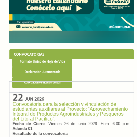
Formato Único de Hoja de Vida
Declaración Juramentada
Autorización verificación delitos
Estudiantes
22
JUN 2026
Convocatoria para la selección y vinculación de
estudiantes auxiliares al Proyecto: “Aprovechamiento
Integral de Productos Agroindustriales y Pesqueros
del Litoral Pacífico”.
Fecha de Cierre
: Viernes 26 de junio 2026. Hora: 6:00 p.m.
Adenda 01
Resultado de la convocatoria