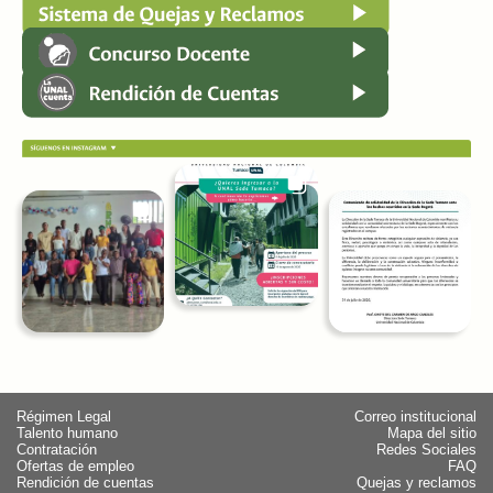
Régimen Legal
Correo institucional
Talento humano
Mapa del sitio
Contratación
Redes Sociales
Ofertas de empleo
FAQ
Rendición de cuentas
Quejas y reclamos