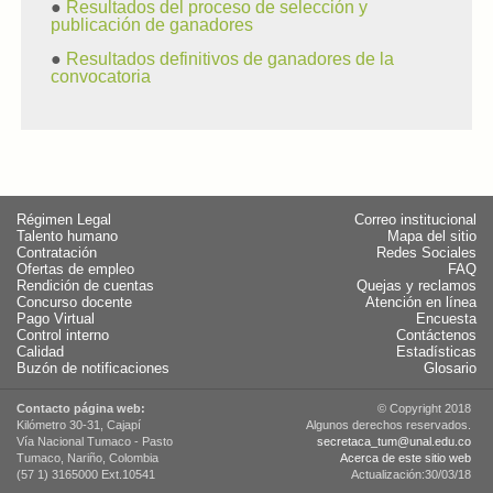
●
Resultados del proceso de selección y
publicación de ganadores
●
Resultados definitivos de ganadores de la
convocatoria
Régimen Legal
Correo institucional
Talento humano
Mapa del sitio
Contratación
Redes Sociales
Ofertas de empleo
FAQ
Rendición de cuentas
Quejas y reclamos
Concurso docente
Atención en línea
Pago Virtual
Encuesta
Control interno
Contáctenos
Calidad
Estadísticas
Buzón de notificaciones
Glosario
Contacto página web:
© Copyright 2018
Kilómetro 30-31, Cajapí
Algunos derechos reservados.
Vía Nacional Tumaco - Pasto
secretaca_tum@unal.edu.co
Tumaco, Nariño, Colombia
Acerca de este sitio web
(57 1) 3165000 Ext.10541
Actualización:30/03/18