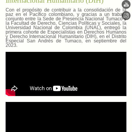
Internacional Humanitario (DIH)
Con el propósito de contribuir a la consolidación de la
paz en el Pacífico colombiano, y gracias a un trabajo
conjunto entre la Sede de Presencia Nacional Tumaco y
la Facultad de Derecho, Ciencias Políticas y Sociales, la
Universidad Nacional de Colombia (UNAL), entregó la
primera cohorte de Especialistas en Derechos Humanos
y Derecho Internacional Humanitario (DIH), en el Distrito
Especial San Andrés de Tumaco, en septiembre del
2023.