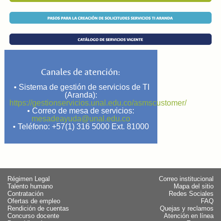
Canales de atención:
• Sistema de gestión de servicios de TI
(Aranda):
https://gestionservicios.unal.edu.co/asmscustomer/
• Correo de mesa de servicios:
mesadeayuda@unal.edu.co
• Teléfono:
+57(1) 316 5000 Ext. 81000
Régimen Legal
Correo institucional
Talento humano
Mapa del sitio
Contratación
Redes Sociales
Ofertas de empleo
FAQ
Rendición de cuentas
Quejas y reclamos
Concurso docente
Atención en línea