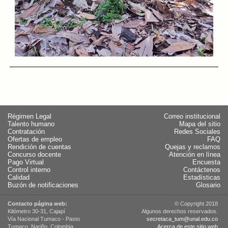
Régimen Legal
Correo institucional
Talento humano
Mapa del sitio
Contratación
Redes Sociales
Ofertas de empleo
FAQ
Rendición de cuentas
Quejas y reclamos
Concurso docente
Atención en línea
Pago Virtual
Encuesta
Control interno
Contáctenos
Calidad
Estadísticas
Buzón de notificaciones
Glosario
Contacto página web:
© Copyright 2018
Kilómetro 30-31, Cajapí
Algunos derechos reservados.
Vía Nacional Tumaco - Pasto
secretaca_tum@unal.edu.co
Tumaco, Nariño, Colombia
Acerca de este sitio web