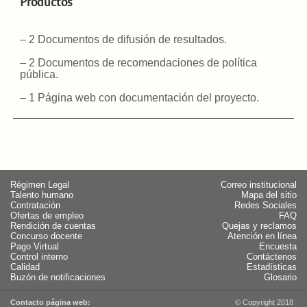
Productos
– 2 Documentos de difusión de resultados.
– 2 Documentos de recomendaciones de política
pública.
– 1 Página web con documentación del proyecto.
Régimen Legal
Correo institucional
Talento humano
Mapa del sitio
Contratación
Redes Sociales
Ofertas de empleo
FAQ
Rendición de cuentas
Quejas y reclamos
Concurso docente
Atención en línea
Pago Virtual
Encuesta
Control interno
Contáctenos
Calidad
Estadísticas
Buzón de notificaciones
Glosario
Contacto página web:
© Copyright 2018