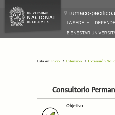
tumaco-pacifico.
LA SEDE
DEPENDE
BIENESTAR UNIVERSIT
Está en:
Inicio
/
Extensión
/
Extensión Soli
Consultorio Permane
Objetivo