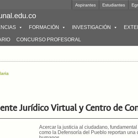
Aspirantes
Estudiantes
Eg
unal.edu.co
NCIAS
FORMACIÓN
INVESTIGACIÓN
EXTE
ARIO
CONCURSO PROFESORAL
daria
nte Jurídico Virtual y Centro de Co
Acercar la justicia al ciudadano, fundamental
como la Defensoría del Pueblo reportan una c
humanos.
.