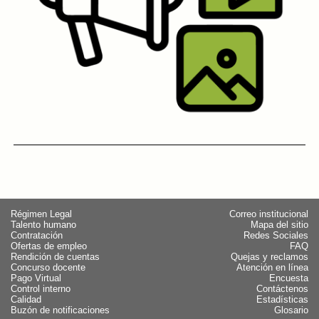
Régimen Legal
Correo institucional
Talento humano
Mapa del sitio
Contratación
Redes Sociales
Ofertas de empleo
FAQ
Rendición de cuentas
Quejas y reclamos
Concurso docente
Atención en línea
Pago Virtual
Encuesta
Control interno
Contáctenos
Calidad
Estadísticas
Buzón de notificaciones
Glosario