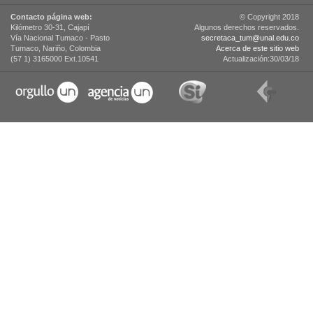
Contacto página web:
© Copyright 2018
Kilómetro 30-31, Cajapí
Algunos derechos reservados.
Vía Nacional Tumaco - Pasto
secretaca_tum@unal.edu.co
Tumaco, Nariño, Colombia
Acerca de este sitio web
(57 1) 3165000 Ext.10541
Actualización:30/03/18