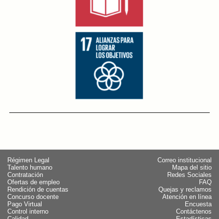
Régimen Legal
Correo institucional
Talento humano
Mapa del sitio
Contratación
Redes Sociales
Ofertas de empleo
FAQ
Rendición de cuentas
Quejas y reclamos
Concurso docente
Atención en línea
Pago Virtual
Encuesta
Control interno
Contáctenos
Calidad
Estadísticas