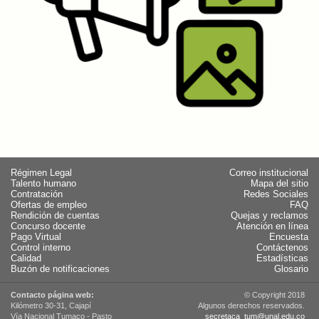
Régimen Legal
Correo institucional
Talento humano
Mapa del sitio
Contratación
Redes Sociales
Ofertas de empleo
FAQ
Rendición de cuentas
Quejas y reclamos
Concurso docente
Atención en línea
Pago Virtual
Encuesta
Control interno
Contáctenos
Calidad
Estadísticas
Buzón de notificaciones
Glosario
Contacto página web:
© Copyright 2018
Kilómetro 30-31, Cajapí
Algunos derechos reservados.
Vía Nacional Tumaco - Pasto
secretaca_tum@unal.edu.co