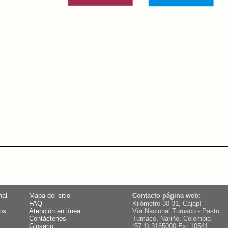
nal
Mapa del sitio
Contacto página web:
FAQ
Kilómetro 30-31, Cajapí
os
Atención en línea
Vía Nacional Tumaco - Pasto
Contáctenos
Tumaco, Nariño, Colombia
Glosario
(57 1) 3165000 Ext.10541