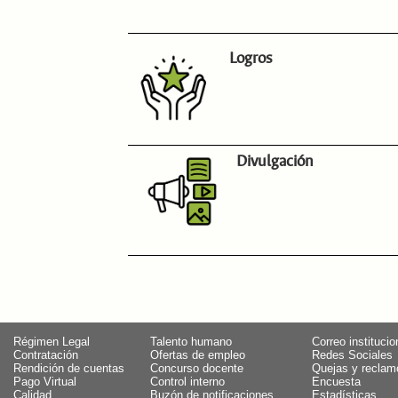
Logros
Divulgación
Régimen Legal
Talento humano
Correo institucio
Contratación
Ofertas de empleo
Redes Sociales
Rendición de cuentas
Concurso docente
Quejas y reclam
Pago Virtual
Control interno
Encuesta
Calidad
Buzón de notificaciones
Estadísticas