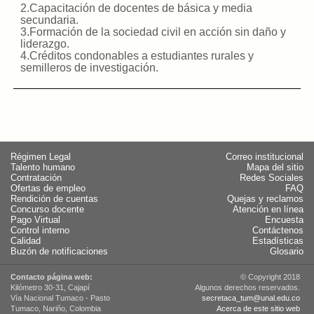
2.Capacitación de docentes de básica y media
secundaria.
3.Formación de la sociedad civil en acción sin daño y
liderazgo.
4.Créditos condonables a estudiantes rurales y
semilleros de investigación.
Régimen Legal
Correo institucional
Talento humano
Mapa del sitio
Contratación
Redes Sociales
Ofertas de empleo
FAQ
Rendición de cuentas
Quejas y reclamos
Concurso docente
Atención en línea
Pago Virtual
Encuesta
Control interno
Contáctenos
Calidad
Estadísticas
Buzón de notificaciones
Glosario
Contacto página web:
© Copyright 2018
Kilómetro 30-31, Cajapí
Algunos derechos reservados.
Vía Nacional Tumaco - Pasto
secretaca_tum@unal.edu.co
Tumaco, Nariño, Colombia
Acerca de este sitio web